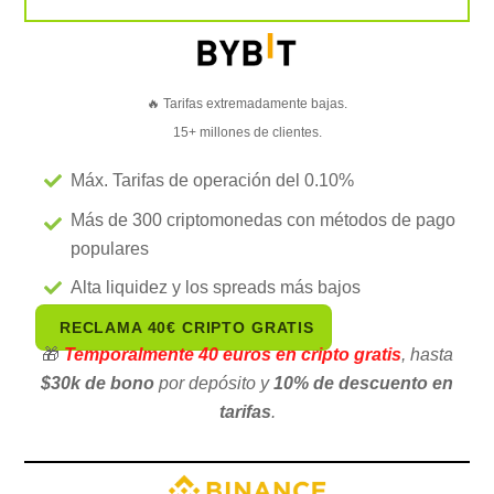
🔥 Tarifas extremadamente bajas.
15+ millones de clientes.
Máx. Tarifas de operación del 0.10%
Más de 300 criptomonedas con métodos de pago
populares
Alta liquidez y los spreads más bajos
RECLAMA 40€ CRIPTO GRATIS
🎁
Temporalmente 4
0 euros
en cripto gratis
, hasta
$30k de bono
por depósito y
10% de descuento en
tarifas
.