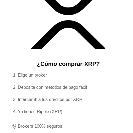
¿Cómo comprar XRP?
Elige un broker
Deposita con métodos de pago fácil
Intercambia tus créditos por XRP
Ya tienes Ripple (XRP)
Brokers 100% seguros