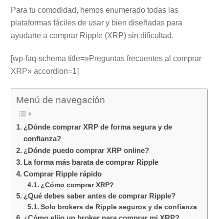
Para tu comodidad, hemos enumerado todas las
plataformas fáciles de usar y bien diseñadas para
ayudarte a comprar Ripple (XRP) sin dificultad.
[wp-faq-schema title=»Preguntas frecuentes al comprar
XRP» accordion=1]
Menú de navegación
¿Dónde comprar XRP de forma segura y de
confianza?
¿Dónde puedo comprar XRP online?
La forma más barata de comprar Ripple
Comprar Ripple rápido
¿Cómo comprar XRP?
¿Qué debes saber antes de comprar Ripple?
Solo brokers de Ripple seguros y de confianza
¿Cómo elijo un broker para comprar mi XRP?