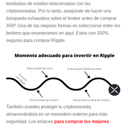
toneladas de estafas relacionadas con las
criptomonedas. Por lo tanto, asegúrate de hacer una
búsqueda exhaustiva sobre el broker antes de comprar
XRP. Una de las mejores formas es seleccionar entre los
brokers que enumeramos en aquí. Estos son 100%
seguros para comprar Ripple.
También puedes proteger tu criptomoneda
almacenándola en un monedero externo para más
seguridad. Los enlaces
para comprar los mejores