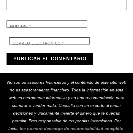
NOMBRE
*
CORREO ELECTRÓNICO
*
Back
No somos asesores financieros y el contenido de este sitio web
To
no es asesoramiento financiero. Toda la información en esta
Top
web es meramente informativa y no una recomendación para
comprar o vender nada. Consulta con un experto al tomar
decisiones y únicamente invierte el dinero que te puedas
permitir. Eres responsable de tus propias inversiones. Por
favor,
lee nuestro descargo de responsabilidad completo
.