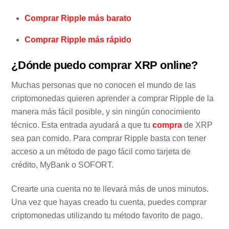
Comprar Ripple más barato
Comprar Ripple más rápido
¿Dónde puedo comprar XRP online?
Muchas personas que no conocen el mundo de las
criptomonedas quieren aprender a comprar Ripple de la
manera más fácil posible, y sin ningún conocimiento
técnico. Esta entrada ayudará a que tu
compra
de XRP
sea pan comido. Para comprar Ripple basta con tener
acceso a un método de pago fácil como tarjeta de
crédito, MyBank o SOFORT.
Crearte una cuenta no te llevará más de unos minutos.
Una vez que hayas creado tu cuenta, puedes comprar
criptomonedas utilizando tu método favorito de pago.