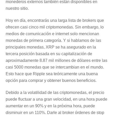
monederos externos también están disponibles en
nuestro sitio.
Hoy en día, encontrarás una larga lista de brokers que
ofrecen casi cinco mil criptomonedas. Sin embargo, lo
medios de comunicación e internet solo mencionan
monedas de primera categoría. Y si hablamos de las
principales monedas, XRP se ha asegurado en la
tercera posición basada en su capitalización de
aproximadamente 8.87 mil millones de dólares entre las
casi 5000 monedas que se intercambian en el mundo.
Esto hace que Ripple sea teóricamente una buena
opción para comprar y obtener buenos beneficios.
Debido a la volatilidad de las criptomonedas, el precio
puede fluctuar a una gran velocidad, en una hora puede
aumentar en un 90% y en la próxima hora, puede
disminuir en un 110%. Darle al broker órdenes de stop