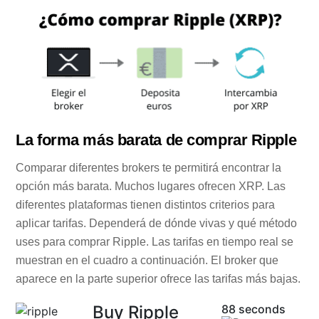
La forma más barata de comprar Ripple
Comparar diferentes brokers te permitirá encontrar la
opción más barata. Muchos lugares ofrecen XRP. Las
diferentes plataformas tienen distintos criterios para
aplicar tarifas. Dependerá de dónde vivas y qué método
uses para comprar Ripple. Las tarifas en tiempo real se
muestran en el cuadro a continuación. El broker que
aparece en la parte superior ofrece las tarifas más bajas.