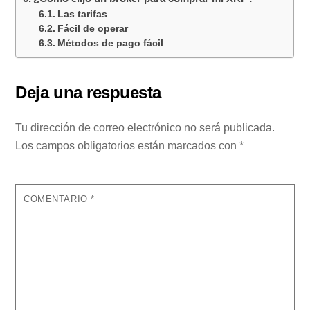
Las tarifas
Fácil de operar
Métodos de pago fácil
Deja una respuesta
Tu dirección de correo electrónico no será publicada.
Los campos obligatorios están marcados con
*
COMENTARIO
*