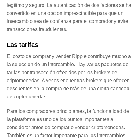
legítimo y seguro. La autenticación de dos factores se ha
convertido en una opción imprescindible para que un
intercambio sea de confianza para el comprador y evite
transacciones fraudulentas.
Las tarifas
El costo de comprar y vender Ripple contribuye mucho a
la selección de un intercambio. Hay varios paquetes de
tarifas por transacción ofrecidos por los brokers de
criptomonedas. A veces encuentras brokers que ofrecen
descuentos en la compra de más de una cierta cantidad
de criptomonedas.
Para los compradores principiantes, la funcionalidad de
la plataforma es uno de los puntos importantes a
considerar antes de comprar o vender criptomonedas.
También es un factor importante para los intercambios.