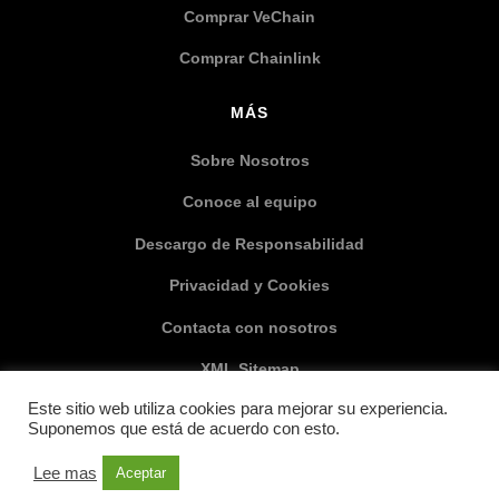
Comprar VeChain
Comprar Chainlink
MÁS
Sobre Nosotros
Conoce al equipo
Descargo de Responsabilidad
Privacidad y Cookies
Contacta con nosotros
XML Sitemap
Este sitio web utiliza cookies para mejorar su experiencia.
SOCIAL MEDIA
Suponemos que está de acuerdo con esto.
Lee mas
Aceptar