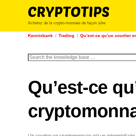
Skip
to
content
Achetez de la crypto-monnaie de façon sûre
Kennisbank
Trading
Qu’est-ce qu’un courtier 
Search
for:
Qu’est-ce qu
cryptomonna
Un courtier en cryptomonnaie est un intermédiaire