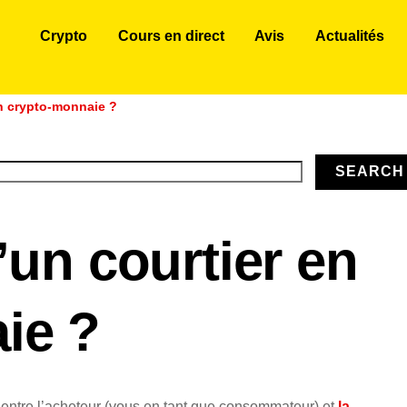
Crypto
Cours en direct
Avis
Actualités
en crypto-monnaie ?
SEARCH
’un courtier en
ie ?
 entre l’acheteur (vous en tant que consommateur) et
la