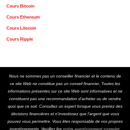
Cours Bitcoin
Cours Ethereum
Cours Litecoin
Cours Ripple
Back
Nous ne sommes pas un conseiller financier et le contenu de
To
ce site Web ne constitue pas un conseil financier. Toutes les
Top
informations présentes sur ce site Web sont informatives et ne
constituent pas une recommandation d’acheter ou de vendre
quoi que ce soit. Consultez un expert lorsque vous prenez des
décisions financières et n’investissez que l’argent que vous
pouvez vous permettre. Vous êtes responsable de vos propres
investissements. Veuillez lire
notre avertissement complet
.