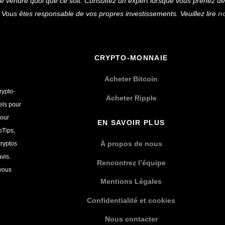
vendre quoi que ce soit. Consultez un expert lorsque vous prenez des 
Top
Vous êtes responsable de vos propres investissements. Veuillez lire
n
CRYPTO-MONNAIE
Acheter Bitcoin
rypto-
Acheter Ripple
els pour
pour
EN SAVOIR PLUS
oTips,
À propos de nous
cryptos
vis.
Rencontrez l’équipe
 vous
Mentions Légales
Confidentialité et cookies
Nous contacter