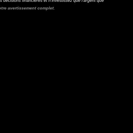
décisions financières et n’investissez que l’argent que
otre avertissement complet
.