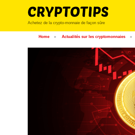
Skip
to
content
Achetez de la crypto-monnaie de façon sûre
Home
»
Actualités sur les cryptomonnaies
»