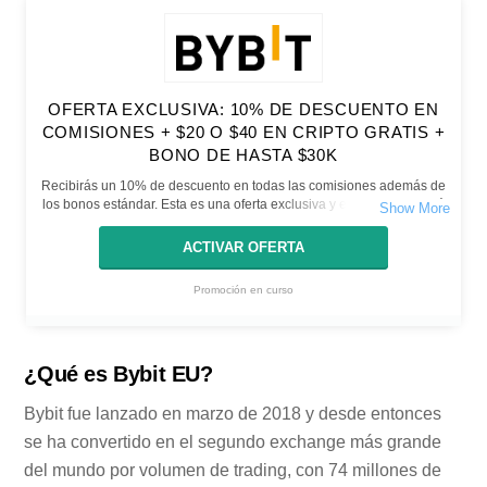
OFERTA EXCLUSIVA: 10% DE DESCUENTO EN
COMISIONES + $20 O $40 EN CRIPTO GRATIS +
BONO DE HASTA $30K
Recibirás un 10% de descuento en todas las comisiones además de
los bonos estándar. Esta es una oferta exclusiva y el descuento será
acreditado como reembolso. Además, recibirás un crédito en cripto de
$20 cuando deposites $100 o $40 cuando deposites al menos $400.
ACTIVAR OFERTA
Promoción en curso
¿Qué es Bybit EU?
Bybit fue lanzado en marzo de 2018 y desde entonces
se ha convertido en el segundo exchange más grande
del mundo por volumen de trading, con 74 millones de