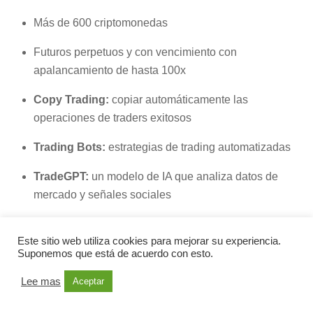
Más de 600 criptomonedas
Futuros perpetuos y con vencimiento con
apalancamiento de hasta 100x
Copy Trading:
copiar automáticamente las
operaciones de traders exitosos
Trading Bots:
estrategias de trading automatizadas
TradeGPT:
un modelo de IA que analiza datos de
mercado y señales sociales
Tokenized Stocks:
acciones como Apple y Tesla
Este sitio web utiliza cookies para mejorar su experiencia.
negociables como pares crypto
Suponemos que está de acuerdo con esto.
Mantle:
una red Ethereum Layer 2 que Bybit ha
Lee mas
Aceptar
ayudado a construir