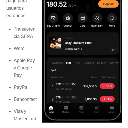
pago para
usuarios
europeos:
Transferen
cia SEPA
Wero
Apple Pay
y Google
Pay
PayPal
Bancontact
Visa y
Mastercard