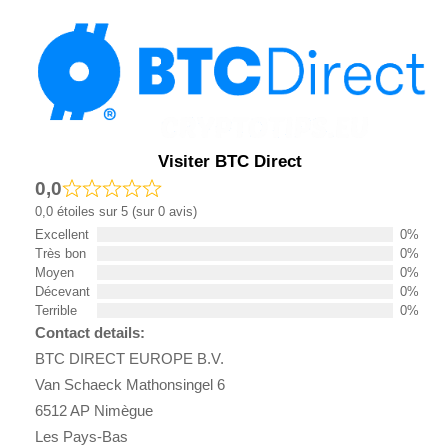
Visiter BTC Direct
0,0
0,0 étoiles sur 5 (sur 0 avis)
Excellent
0%
Très bon
0%
Moyen
0%
Décevant
0%
Terrible
0%
Contact details:
BTC DIRECT EUROPE B.V.
Van Schaeck Mathonsingel 6
6512 AP Nimègue
Les Pays-Bas