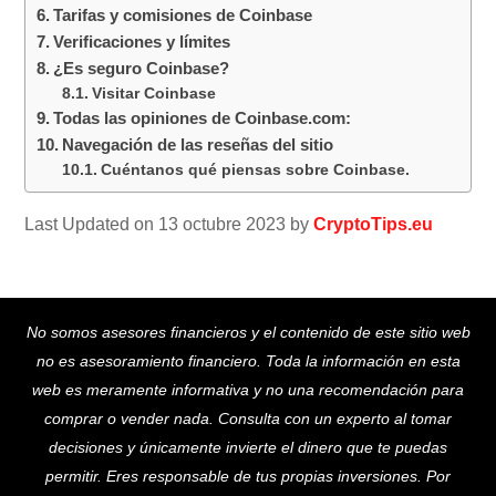
Tarifas y comisiones de Coinbase
Verificaciones y límites
¿Es seguro Coinbase?
Visitar Coinbase
Todas las opiniones de Coinbase.com:
Navegación de las reseñas del sitio
Cuéntanos qué piensas sobre Coinbase.
Last Updated on 13 octubre 2023 by
CryptoTips.eu
Back
No somos asesores financieros y el contenido de este sitio web
To
no es asesoramiento financiero. Toda la información en esta
Top
web es meramente informativa y no una recomendación para
comprar o vender nada. Consulta con un experto al tomar
decisiones y únicamente invierte el dinero que te puedas
permitir. Eres responsable de tus propias inversiones. Por