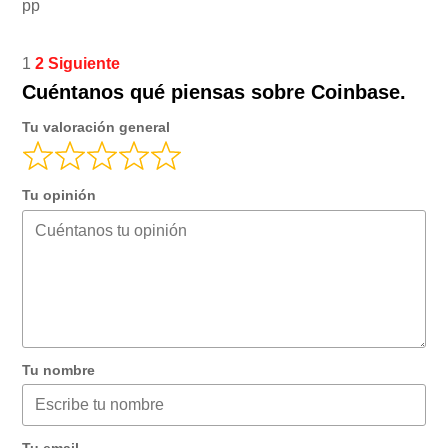
pp
Navegación
Página
Página
1
2
Siguiente
Cuéntanos qué piensas sobre Coinbase.
de
las
Tu valoración general
reseñas
del
Tu opinión
sitio
Tu nombre