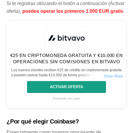
Si te registras utilizando el botón a continuación (Activar
oferta),
puedes operar los primeros 1.000 EUR gratis
.
€25 EN CRIPTOMONEDA GRATUITA Y €10.000 EN
OPERACIONES SIN COMISIONES EN BITVAVO
Los nuevos clientes reciben €25 de crédito en criptomoneda gratuita
y pueden operar hasta €10.000 de forma gratuita en el Exchange de
Bitvavo. El descuento es válido durante 7 días después de la
inscripción.
ACTIVAR OFERTA
Promoción en curso
¿Por qué elegir Coinbase?
Especialmente como inversor principiante de